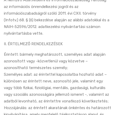
A Nemzeti Adatvédelmi és Információszabadság Hatóság
az információs önrendelkezési jogról és az
információszabadságról szóló 2011. évi CXII. törvény
(Infotv.) 68. § (6) bekezdése alapján az alábbi adatokkal és a
NAIH-52596/2012. adatkezelési nyilvántartási számon
nyilvántartásba vette.
II. ÉRTELMEZŐ RENDELKEZÉSEK
Érintett: bármely meghatározott, személyes adat alapján
azonosított vagy -közvetlenül vagy közvetve –
azonosítható természetes személy;
Személyes adat: az érintettel kapcsolatba hozható adat –
különösen az érintett neve, azonosító jele, valamint egy
vagy több fizikai, fiziológiai, mentális, gazdasági, kulturális
vagy szociális azonosságára jellemző ismeret -, valamint az
adatból levonható, az érintettre vonatkozó következtetés;
Hozzájárulás: az érintett akaratának önkéntes és határozott
kinyilvánítása, amely megfelelő tájékoztatáson alapul, és