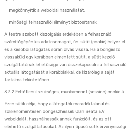
megkönnyítik a weboldal használatát;
minőségi felhasználói élményt biztosítanak.
A testre szabott kiszolgálás érdekében a felhasználó
számítógépén kis adatcsomagot, ún. sütit (cookie) helyez el
és a későbbi látogatás során olvas vissza. Ha a böngésző
visszaküld egy korábban elmentett sütit, a sütit kezelő
szolgáltatónak lehetősége van összekapcsolni a felhasználó
aktuális látogatását a korábbiakkal, de kizárólag a saját
tartalma tekintetében.
3.3.2 Feltétlenül szükséges, munkamenet (session) cookie-k
Ezen sütik célja, hogy a látogatók maradéktalanul és
zökkenőmentesen böngészhessék Oláh Beáta E.V
weboldalát, használhassák annak funkcióit, és az ott
elérhető szolgáltatásokat. Az ilyen típusú sütik érvényességi