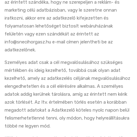
az érintett szándéka, hogy ne szerepeljen a reklám- és
marketing célú adatbázisban, vagy le szeretne onnan
iratkozni, akkor erre az adatkezelő kifejezetten és
folyamatosan lehetőséget biztosít webáruházának
felületén vagy ezen szándékát az érintett az
info@snecihorgasz.hu e-mail címen jelentheti be az
adatkezelőnek.
Személyes adat csak a cél megvalósulásához szükséges
mértékben és ideig kezelhető, továbbá csak olyan adat
kezelhető, amely az adatkezelés céljának megvalósulásához
elengedhetetlen és a cél elérésére alkalmas. A személyes
adatok addig kerülnek tárolásra, amíg az érintett nem kérik
azok törlését. Az Itv. értelmében törlés esetén a korábban
megadott adatokat a Adatkezelő köteles nyolc napon belül
felismerhetetlenné tenni, oly módon, hogy helyreállításukra
többé ne legyen mód.