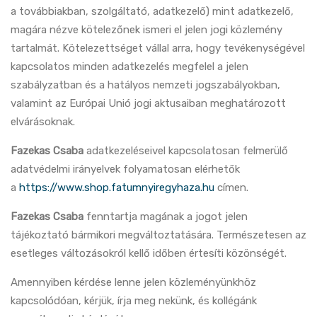
a továbbiakban, szolgáltató, adatkezelő) mint adatkezelő,
magára nézve kötelezőnek ismeri el jelen jogi közlemény
tartalmát. Kötelezettséget vállal arra, hogy tevékenységével
kapcsolatos minden adatkezelés megfelel a jelen
szabályzatban és a hatályos nemzeti jogszabályokban,
valamint az Európai Unió jogi aktusaiban meghatározott
elvárásoknak.
Fazekas Csaba
adatkezeléseivel kapcsolatosan felmerülő
adatvédelmi irányelvek folyamatosan elérhetők
a
https://www.shop.fatumnyiregyhaza.hu
címen.
Fazekas Csaba
fenntartja magának a jogot jelen
tájékoztató bármikori megváltoztatására. Természetesen az
esetleges változásokról kellő időben értesíti közönségét.
Amennyiben kérdése lenne jelen közleményünkhöz
kapcsolódóan, kérjük, írja meg nekünk, és kollégánk