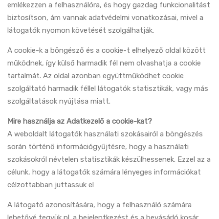
emlékezzen a felhasználóra, és hogy gazdag funkcionalitást
biztosítson, ám vannak adatvédelmi vonatkozásai, mivel a
látogatók nyomon követését szolgálhatják.
A cookie-k a böngésző és a cookie-t elhelyező oldal között
működnek, így külső harmadik fél nem olvashatja a cookie
tartalmát. Az oldal azonban együttműködhet cookie
szolgáltató harmadik féllel látogatók statisztikák, vagy más
szolgáltatások nyújtása miatt.
Mire használja az Adatkezelő a cookie-kat?
A weboldalt látogatók használati szokásairól a böngészés
során történő információgyűjtésre, hogy a használati
szokásokról névtelen statisztikák készülhessenek. Ezzel az a
célunk, hogy a látogatók számára lényeges információkat
célzottabban juttassuk el
A látogató azonosítására, hogy a felhasználó számára
lehetővé tegyük pl. a bejelentkezést és a bevásárló kosár