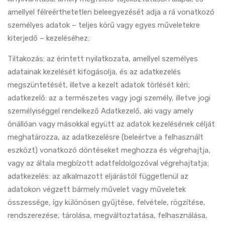
amellyel félreérthetetlen beleegyezését adja a rá vonatkozó
személyes adatok – teljes körű vagy egyes műveletekre
kiterjedő – kezeléséhez;
Tiltakozás: az érintett nyilatkozata, amellyel személyes
adatainak kezelését kifogásolja, és az adatkezelés
megszüntetését, illetve a kezelt adatok törlését kéri;
adatkezelő: az a természetes vagy jogi személy, illetve jogi
személyiséggel rendelkező Adatkezelő, aki vagy amely
önállóan vagy másokkal együtt az adatok kezelésének célját
meghatározza, az adatkezelésre (beleértve a felhasznált
eszközt) vonatkozó döntéseket meghozza és végrehajtja,
vagy az általa megbízott adatfeldolgozóval végrehajtatja;
adatkezelés: az alkalmazott eljárástól függetlenül az
adatokon végzett bármely művelet vagy műveletek
összessége, így különösen gyűjtése, felvétele, rögzítése,
rendszerezése, tárolása, megváltoztatása, felhasználása,