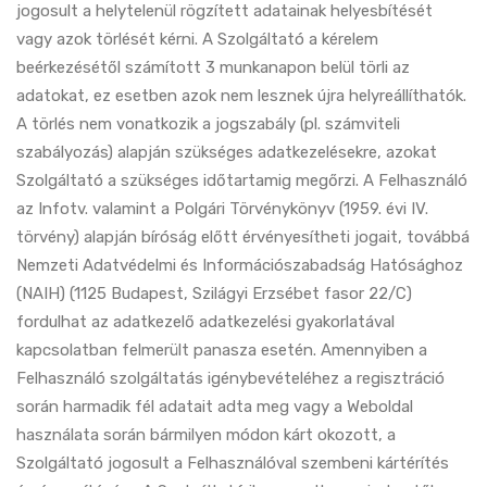
jogosult a helytelenül rögzített adatainak helyesbítését
vagy azok törlését kérni. A Szolgáltató a kérelem
beérkezésétől számított 3 munkanapon belül törli az
adatokat, ez esetben azok nem lesznek újra helyreállíthatók.
A törlés nem vonatkozik a jogszabály (pl. számviteli
szabályozás) alapján szükséges adatkezelésekre, azokat
Szolgáltató a szükséges időtartamig megőrzi. A Felhasználó
az Infotv. valamint a Polgári Törvénykönyv (1959. évi IV.
törvény) alapján bíróság előtt érvényesítheti jogait, továbbá
Nemzeti Adatvédelmi és Információszabadság Hatósághoz
(NAIH) (1125 Budapest, Szilágyi Erzsébet fasor 22/C)
fordulhat az adatkezelő adatkezelési gyakorlatával
kapcsolatban felmerült panasza esetén. Amennyiben a
Felhasználó szolgáltatás igénybevételéhez a regisztráció
során harmadik fél adatait adta meg vagy a Weboldal
használata során bármilyen módon kárt okozott, a
Szolgáltató jogosult a Felhasználóval szembeni kártérítés