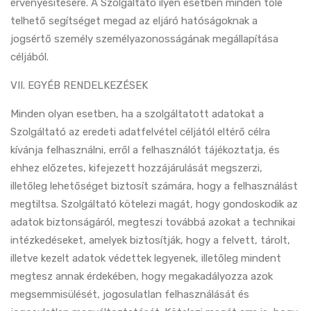
érvényesítésére. A Szolgáltató ilyen esetben minden tőle
telhető segítséget megad az eljáró hatóságoknak a
jogsértő személy személyazonosságának megállapítása
céljából.
VII. EGYÉB RENDELKEZÉSEK
Minden olyan esetben, ha a szolgáltatott adatokat a
Szolgáltató az eredeti adatfelvétel céljától eltérő célra
kívánja felhasználni, erről a felhasználót tájékoztatja, és
ehhez előzetes, kifejezett hozzájárulását megszerzi,
illetőleg lehetőséget biztosít számára, hogy a felhasználást
megtiltsa. Szolgáltató kötelezi magát, hogy gondoskodik az
adatok biztonságáról, megteszi továbbá azokat a technikai
intézkedéseket, amelyek biztosítják, hogy a felvett, tárolt,
illetve kezelt adatok védettek legyenek, illetőleg mindent
megtesz annak érdekében, hogy megakadályozza azok
megsemmisülését, jogosulatlan felhasználását és