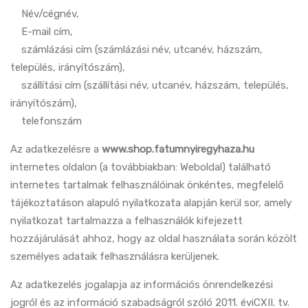
Név/cégnév,
E-mail cím,
számlázási cím (számlázási név, utcanév, házszám,
település, irányítószám),
szállítási cím (szállítási név, utcanév, házszám, település,
irányítószám),
telefonszám
Az adatkezelésre a
www.shop.fatumnyiregyhaza.hu
internetes oldalon (a továbbiakban: Weboldal) található
internetes tartalmak felhasználóinak önkéntes, megfelelő
tájékoztatáson alapuló nyilatkozata alapján kerül sor, amely
nyilatkozat tartalmazza a felhasználók kifejezett
hozzájárulását ahhoz, hogy az oldal használata során közölt
személyes adataik felhasználásra kerüljenek.
Az adatkezelés jogalapja az információs önrendelkezési
jogról és az információ szabadságról szóló 2011. éviCXII. tv.