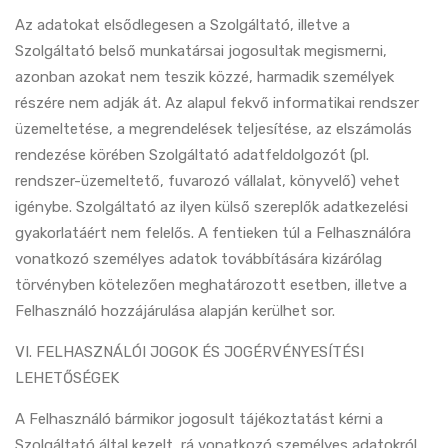
Az adatokat elsődlegesen a Szolgáltató, illetve a
Szolgáltató belső munkatársai jogosultak megismerni,
azonban azokat nem teszik közzé, harmadik személyek
részére nem adják át. Az alapul fekvő informatikai rendszer
üzemeltetése, a megrendelések teljesítése, az elszámolás
rendezése körében Szolgáltató adatfeldolgozót (pl.
rendszer-üzemeltető, fuvarozó vállalat, könyvelő) vehet
igénybe. Szolgáltató az ilyen külső szereplők adatkezelési
gyakorlatáért nem felelős. A fentieken túl a Felhasználóra
vonatkozó személyes adatok továbbítására kizárólag
törvényben kötelezően meghatározott esetben, illetve a
Felhasználó hozzájárulása alapján kerülhet sor.
VI. FELHASZNÁLÓI JOGOK ÉS JOGÉRVÉNYESÍTÉSI
LEHETŐSÉGEK
A Felhasználó bármikor jogosult tájékoztatást kérni a
Szolgáltató által kezelt, rá vonatkozó személyes adatokról,