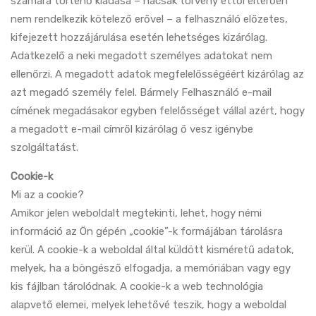
számára történő kiadása – hacsak törvény ettől eltérően
nem rendelkezik kötelező erővel – a felhasználó előzetes,
kifejezett hozzájárulása esetén lehetséges kizárólag.
Adatkezelő a neki megadott személyes adatokat nem
ellenőrzi. A megadott adatok megfelelősségéért kizárólag az
azt megadó személy felel. Bármely Felhasználó e-mail
címének megadásakor egyben felelősséget vállal azért, hogy
a megadott e-mail címről kizárólag ő vesz igénybe
szolgáltatást.
Cookie-k
Mi az a cookie?
Amikor jelen weboldalt megtekinti, lehet, hogy némi
információ az Ön gépén „cookie”-k formájában tárolásra
kerül. A cookie-k a weboldal által küldött kisméretű adatok,
melyek, ha a böngésző elfogadja, a memóriában vagy egy
kis fájlban tárolódnak. A cookie-k a web technológia
alapvető elemei, melyek lehetővé teszik, hogy a weboldal