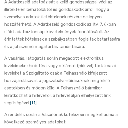
A Adatkezelő adatbázisát a kellő gondossággal védi az
illetéktelen behatolóktól és gondoskodik arról, hogy a
személyes adatok illetéktelenek részére ne legyen
hozzáférhető. A Adatkezelő gondoskodik az Itv. 7. §-ban
előírt adatbiztonsági követelmények fennállásáról. Az
érintettek kötelesek a szabályzatban foglaltak betartására
és a jóhiszemű magatartás tanúsítására.
A vásárlás, látogatás során megadott elektronikus
levélcímekre hirdetést vagy reklámot (hírlevél) tartalmazó
leveleket a Szolgáltató csak a Felhasználó kifejezett
hozzájárulásával, a jogszabályi előírásoknak megfelelő
esetekben és módon küld. A Felhasználó bármikor
leiratkozhat a hírlevélről, a hírlevél alján elhelyezett link
segítségével.
[f1]
A rendelés során a Vásárlónak kötelezően meg kell adnia a
következő személyes adatokat: