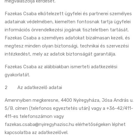
megválaszolja kérdését.
Fazekas Csaba elkötelezett ügyfelei és partnerei személyes
adatainak védelmében, kiemelten fontosnak tartja ügyfelei
információs önrendelkezési jogának tiszteletben tartását.
Fazekas Csaba a személyes adatokat bizalmasan kezeli, és
megtesz minden olyan biztonsági, technikai és szervezési
intézkedést, mely az adatok biztonságát garantálja.
Fazekas Csaba az alábbiakban ismerteti adatkezelési
gyakorlatát.
2 Az adatkezelő adatai
Amennyiben megkeresne, 4400 Nyíregyháza, Jósa András u.
5/B. címen (telefonos egyeztetés után) vagy a +36-42/411-
411-es telefonszámon vagy
fazekas.csaba@nyiregyhazisc.hu
elérhetőségeken léphet
kapcsolatba az adatkezelővel.