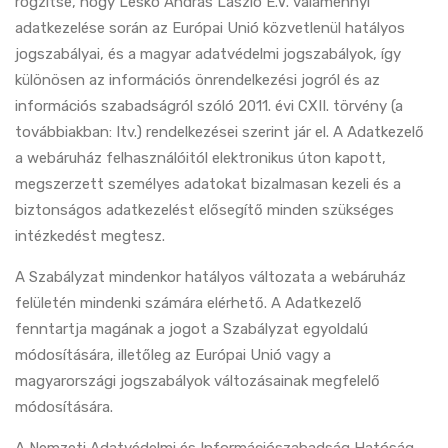
rögzítse, hogy Leskó András László E.V. valamennyi
adatkezelése során az Európai Unió közvetlenül hatályos
jogszabályai, és a magyar adatvédelmi jogszabályok, így
különösen az információs önrendelkezési jogról és az
információs szabadságról szóló 2011. évi CXII. törvény (a
továbbiakban: Itv.) rendelkezései szerint jár el. A Adatkezelő
a webáruház felhasználóitól elektronikus úton kapott,
megszerzett személyes adatokat bizalmasan kezeli és a
biztonságos adatkezelést elősegítő minden szükséges
intézkedést megtesz.
A Szabályzat mindenkor hatályos változata a webáruház
felületén mindenki számára elérhető. A Adatkezelő
fenntartja magának a jogot a Szabályzat egyoldalú
módosítására, illetőleg az Európai Unió vagy a
magyarországi jogszabályok változásainak megfelelő
módosítására.