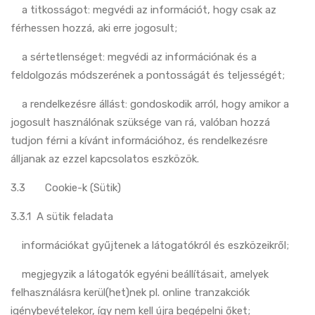
a titkosságot: megvédi az információt, hogy csak az
férhessen hozzá, aki erre jogosult;
a sértetlenséget: megvédi az információnak és a
feldolgozás módszerének a pontosságát és teljességét;
a rendelkezésre állást: gondoskodik arról, hogy amikor a
jogosult használónak szüksége van rá, valóban hozzá
tudjon férni a kívánt információhoz, és rendelkezésre
álljanak az ezzel kapcsolatos eszközök.
3.3 Cookie-k (Sütik)
3.3.1 A sütik feladata
információkat gyűjtenek a látogatókról és eszközeikről;
megjegyzik a látogatók egyéni beállításait, amelyek
felhasználásra kerül(het)nek pl. online tranzakciók
igénybevételekor, így nem kell újra begépelni őket;