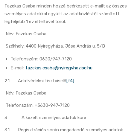
Fazekas Csaba minden hozzá beérkezett e-mailt az összes
személyes adatokkal együtt az adatközléstől számított
legfeljebb 1 év elteltével töröl.
Név: Fazekas Csaba
Székhely: 4400 Nyíregyháza, Jósa András u. 5/B
Telefonszám: 0630/947-7120
E-mail:
fazekas.csaba@nyiregyhazisc.hu
2.1
Adatvédelmi tisztviselő
[f4]
Név: Fazekas Csaba
Telefonszám: +3630-947-7120
3 A kezelt személyes adatok köre
3.1 Regisztrációs során megadandó személyes adatok