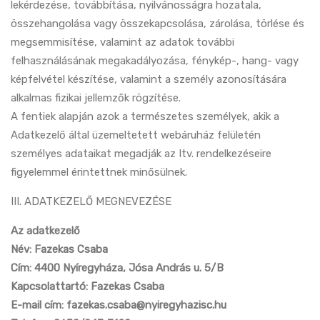
lekérdezése, továbbítása, nyilvánosságra hozatala,
összehangolása vagy összekapcsolása, zárolása, törlése és
megsemmisítése, valamint az adatok további
felhasználásának megakadályozása, fénykép-, hang- vagy
képfelvétel készítése, valamint a személy azonosítására
alkalmas fizikai jellemzők rögzítése.
A fentiek alapján azok a természetes személyek, akik a
Adatkezelő által üzemeltetett webáruház felületén
személyes adataikat megadják az Itv. rendelkezéseire
figyelemmel érintettnek minősülnek.
III. ADATKEZELŐ MEGNEVEZÉSE
Az adatkezelő
Név: Fazekas Csaba
Cím:
4400 Nyíregyháza, Jósa András u. 5/B
Kapcsolattartó: Fazekas Csaba
E-mail cím:
fazekas.csaba@nyiregyhazisc.hu