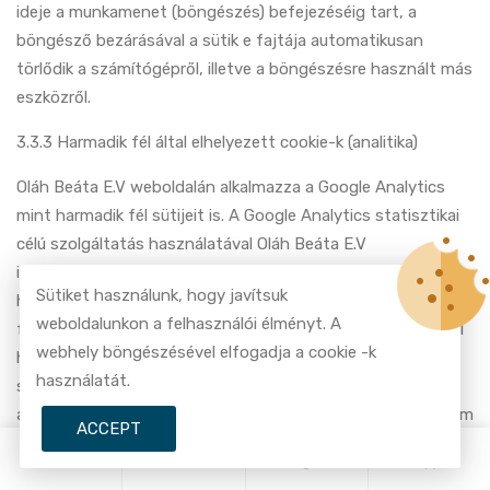
ideje a munkamenet (böngészés) befejezéséig tart, a
böngésző bezárásával a sütik e fajtája automatikusan
törlődik a számítógépről, illetve a böngészésre használt más
eszközről.
3.3.3 Harmadik fél által elhelyezett cookie-k (analitika)
Oláh Beáta E.V weboldalán alkalmazza a Google Analytics
mint harmadik fél sütijeit is. A Google Analytics statisztikai
célú szolgáltatás használatával Oláh Beáta E.V
információkat gyűjt azzal kapcsolatban, hogy a látogatók
Sütiket használunk, hogy javítsuk
hogyan használják a weboldalt. Az adatot a honlap
weboldalunkon a felhasználói élményt. A
fejlesztésének és a felhasználói élmény javításának céljával
webhely böngészésével elfogadja a cookie -k
használja fel. Ezen sütik szintén lejáratukig a látogató
használatát.
számítógépén vagy böngészésre használt más eszközén,
annak böngészőjében maradnak, illetve amíg a látogató nem
ACCEPT
törli őket.
0
0
3.4 Online rendeléshez kapcsolódó adatok