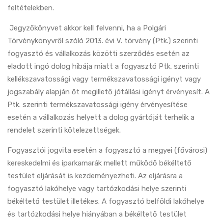
feltételekben.
Jegyzőkönyvet akkor kell felvenni, ha a Polgári
Törvénykönyvről szóló 2013. évi V. törvény (Ptk.) szerinti
fogyasztó és vállalkozás közötti szerződés esetén az
eladott ingó dolog hibája miatt a fogyasztó Ptk. szerinti
kellékszavatossági vagy termékszavatossági igényt vagy
jogszabály alapján őt megillető jótállási igényt érvényesít. A
Ptk. szerinti termékszavatossági igény érvényesítése
esetén a vállalkozás helyett a dolog gyártóját terhelik a
rendelet szerinti kötelezettségek.
Fogyasztói jogvita esetén a fogyasztó a megyei (fővárosi)
kereskedelmi és iparkamarák mellett működő békéltető
testület eljárását is kezdeményezheti. Az eljárásra a
fogyasztó lakóhelye vagy tartózkodási helye szerinti
békéltető testület illetékes. A fogyasztó belföldi lakóhelye
és tartózkodási helye hiányában a békéltető testület