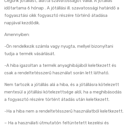
Cégünk jótállást, alatta szavatosságot vállal. A jótállás
időtartama
6 hónap
. A jótállási ill. szavatossági határidő a
fogyasztási cikk fogyasztó részére történő átadása
napjával kezdődik.
Amennyiben:
-Ön rendelkezik számla vagy nyugta, mellyel bizonyítani
tudja a termék vásárlását.
-A hiba igazoltan a termék anyaghibájából keletkezett és
csak a rendeltetésszerű használat során lett látható.
Nem tartozik a jótállás alá a hiba, és a jótállásra kötelezett
mentesül a jótállási kötelezettsége alól, ha a meghibásodás
a fogyasztó részére történt átadás után keletkezett.
-Ha a hiba nem a rendeltetésszerű használatból keletkezett.
– Ha a használati útmutatón feltüntetett kezelési és