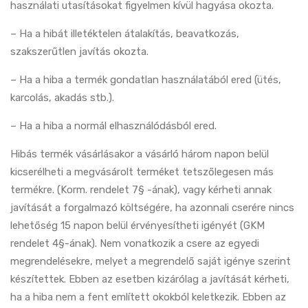
használati utasításokat figyelmen kívül hagyása okozta.
– Ha a hibát illetéktelen átalakítás, beavatkozás,
szakszerűtlen javítás okozta.
– Ha a hiba a termék gondatlan használatából ered (ütés,
karcolás, akadás stb.).
– Ha a hiba a normál elhasználódásból ered.
Hibás termék vásárlásakor a vásárló három napon belül
kicserélheti a megvásárolt terméket tetszőlegesen más
termékre. (Korm. rendelet 7§ -ának), vagy kérheti annak
javítását a forgalmazó költségére, ha azonnali cserére nincs
lehetőség 15 napon belül érvényesítheti igényét (GKM
rendelet 4§-ának). Nem vonatkozik a csere az egyedi
megrendelésekre, melyet a megrendelő saját igénye szerint
készítettek. Ebben az esetben kizárólag a javítását kérheti,
ha a hiba nem a fent említett okokból keletkezik. Ebben az