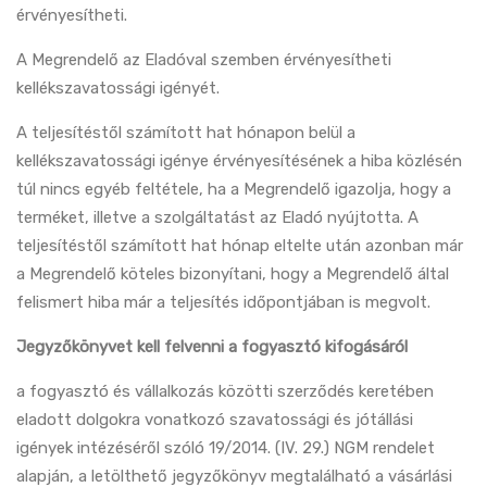
érvényesítheti.
A Megrendelő az Eladóval szemben érvényesítheti
kellékszavatossági igényét.
A teljesítéstől számított hat hónapon belül a
kellékszavatossági igénye érvényesítésének a hiba közlésén
túl nincs egyéb feltétele, ha a Megrendelő igazolja, hogy a
terméket, illetve a szolgáltatást az Eladó nyújtotta. A
teljesítéstől számított hat hónap eltelte után azonban már
a Megrendelő köteles bizonyítani, hogy a Megrendelő által
felismert hiba már a teljesítés időpontjában is megvolt.
Jegyzőkönyvet kell felvenni a fogyasztó kifogásáról
a fogyasztó és vállalkozás közötti szerződés keretében
eladott dolgokra vonatkozó szavatossági és jótállási
igények intézéséről szóló 19/2014. (IV. 29.) NGM rendelet
alapján, a letölthető jegyzőkönyv megtalálható a vásárlási