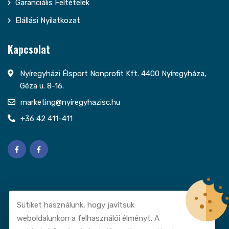
Garanciális Feltételek
Elállási Nyilatkozat
Kapcsolat
Nyíregyházi Élsport Nonprofit Kft. 4400 Nyíregyháza,
Géza u. 8-16.
marketing@nyiregyhazisc.hu
+36 42 411-411
Sütiket használunk, hogy javítsuk
© Copyright Nyíregyházi Élsport Nonprofit Kft. Minden jog
weboldalunkon a felhasználói élményt. A
fenntartva.