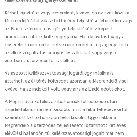
kellékszavatossági igényekkel élhet:
Kérhet kijavítást vagy kicserélést, kivéve, ha az ezek közül a
Megrendelő által választott igény teljesítése lehetetlen vagy
az Eladó számára más igénye teljesítéséhez képest
aránytalan többletköltséggel járna. Ha a kijavítást vagy a
kicserélést nem kérte, illetve nem kérhette, úgy igényelheti
az ellenszolgáltatás arányos leszállítását vagy végső
esetben a szerződéstől is elállhat.
Választott kellékszavatossági jogáról egy másikra is
áttérhet, az áttérés költségét azonban a Megrendelő viseli,
kivéve, ha az indokolt volt, vagy arra az Eladó adott okot.
A Megrendelő köteles a hibát annak felfedezése után
haladéktalanul, de nem később, mint a hiba felfedezésétől
számított kettő hónapon belül közölni. Ugyanakkor a
Megrendelő a szerződés teljesítésétől számított két éves
elévülési határidőn túl kellékszavatossági jogait már nem