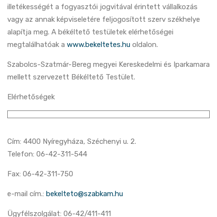
illetékességét a fogyasztói jogvitával érintett vállalkozás
vagy az annak képviseletére feljogosított szerv székhelye
alapítja meg. A békéltető testületek elérhetőségei
megtalálhatóak a
www.bekeltetes.hu
oldalon.
Szabolcs-Szatmár-Bereg megyei Kereskedelmi és Iparkamara
mellett szervezett Békéltető Testület.
Elérhetőségek
Cím: 4400 Nyíregyháza, Széchenyi u. 2.
Telefon: 06-42-311-544
Fax: 06-42-311-750
e-mail cím.:
bekelteto@szabkam.hu
Ügyfélszolgálat: 06-42/411-411