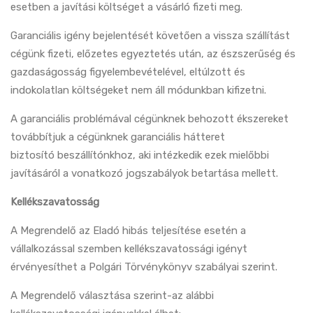
esetben a javítási költséget a vásárló fizeti meg.
Garanciális igény bejelentését követően a vissza szállítást
cégünk fizeti, előzetes egyeztetés után, az észszerűség és
gazdaságosság figyelembevételével, eltúlzott és
indokolatlan költségeket nem áll módunkban kifizetni.
A garanciális problémával cégünknek behozott ékszereket
továbbítjuk a cégünknek garanciális hátteret
biztosító beszállítónkhoz, aki intézkedik ezek mielőbbi
javításáról a vonatkozó jogszabályok betartása mellett.
Kellékszavatosság
A Megrendelő az Eladó hibás teljesítése esetén a
vállalkozással szemben kellékszavatossági igényt
érvényesíthet a Polgári Törvénykönyv szabályai szerint.
A Megrendelő választása szerint-az alábbi